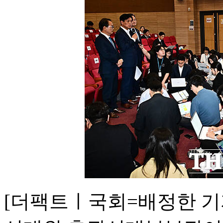
[더팩트ㅣ국회=배정한 기