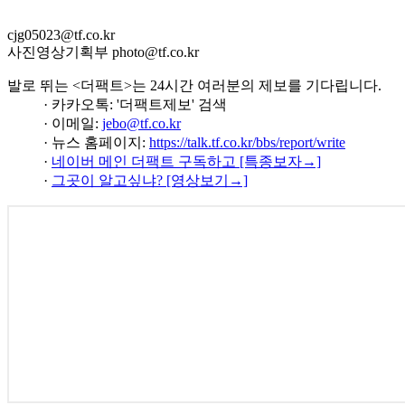
cjg05023@tf.co.kr
사진영상기획부 photo@tf.co.kr
발로 뛰는 <더팩트>는 24시간 여러분의 제보를 기다립니다.
· 카카오톡: '더팩트제보' 검색
· 이메일:
jebo@tf.co.kr
· 뉴스 홈페이지:
https://talk.tf.co.kr/bbs/report/write
·
네이버 메인 더팩트 구독하고 [특종보자→]
·
그곳이 알고싶냐? [영상보기→]