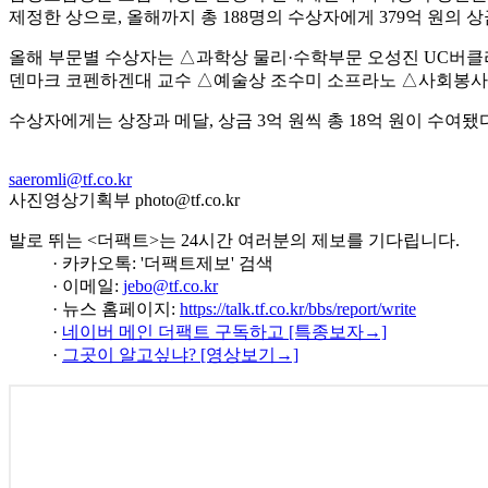
제정한 상으로, 올해까지 총 188명의 수상자에게 379억 원의 
올해 부문별 수상자는 △과학상 물리·수학부문 오성진 UC버클
덴마크 코펜하겐대 교수 △예술상 조수미 소프라노 △사회봉사
수상자에게는 상장과 메달, 상금 3억 원씩 총 18억 원이 수여됐
saeromli@tf.co.kr
사진영상기획부 photo@tf.co.kr
발로 뛰는 <더팩트>는 24시간 여러분의 제보를 기다립니다.
· 카카오톡: '더팩트제보' 검색
· 이메일:
jebo@tf.co.kr
· 뉴스 홈페이지:
https://talk.tf.co.kr/bbs/report/write
·
네이버 메인 더팩트 구독하고 [특종보자→]
·
그곳이 알고싶냐? [영상보기→]