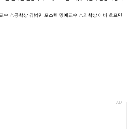
 교수 △공학상 김범만 포스텍 명예교수 △의학상 에바 호프만
AD