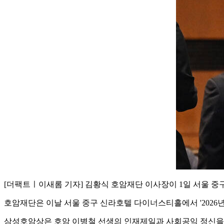
[더팩트ㅣ이새롬 기자] 김황식 호암재단 이사장이 1일 서울 중구
호암재단은 이날 서울 중구 신라호텔 다이너스티홀에서 '2026년
삼성호암상은 호암 이병철 선생의 인재제일과 사회공익 정신을 기려