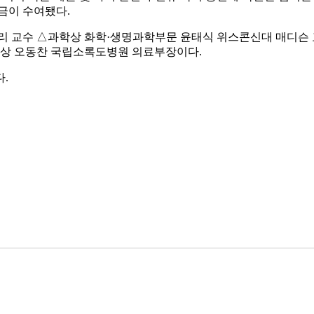
상금이 수여됐다.
리 교수 △과학상 화학·생명과학부문 윤태식 위스콘신대 매디슨
상 오동찬 국립소록도병원 의료부장이다.
다.