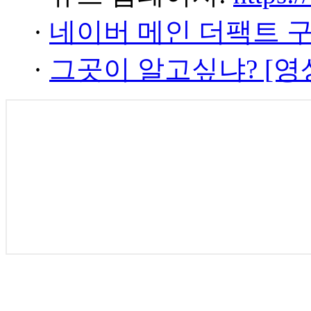
·
네이버 메인 더팩트 
·
그곳이 알고싶냐? [영