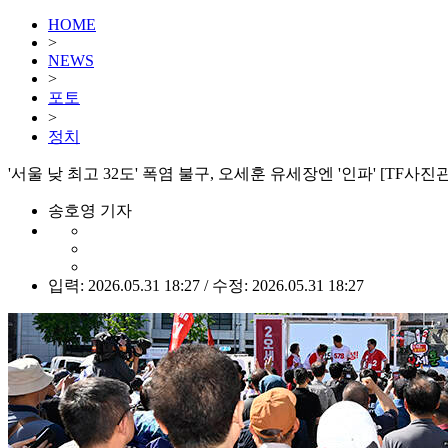
HOME
>
NEWS
>
포토
>
정치
'서울 낮 최고 32도' 폭염 불구, 오세훈 유세장엔 '인파' [TF사진관
송호영 기자
입력: 2026.05.31 18:27 / 수정: 2026.05.31 18:27