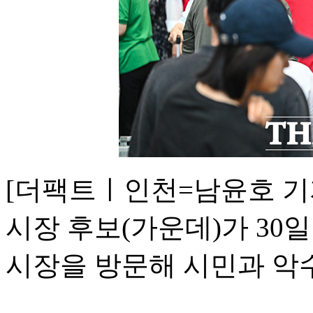
[더팩트ㅣ인천=남윤호 기
시장 후보(가운데)가 30
시장을 방문해 시민과 악