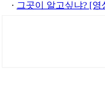
·
그곳이 알고싶냐? [영