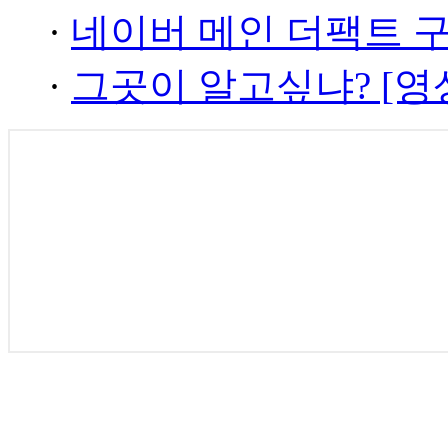
·
네이버 메인 더팩트 
·
그곳이 알고싶냐? [영