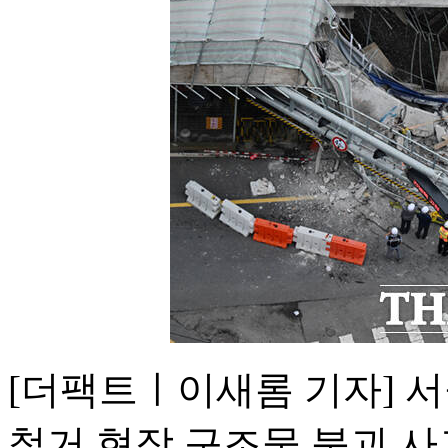
[더팩트ㅣ이새롬 기자] 
철거 현장 구조물 붕괴 사