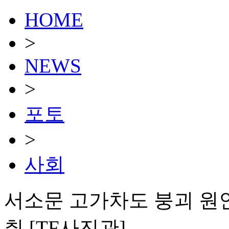
HOME
>
NEWS
>
포토
>
사회
서소문 고가차도 붕괴 원인
취 [TF사진관]