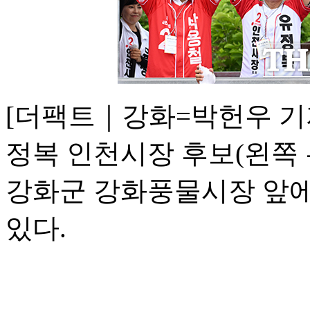
[더팩트｜강화=박헌우 기
정복 인천시장 후보(왼쪽 
강화군 강화풍물시장 앞에
있다.