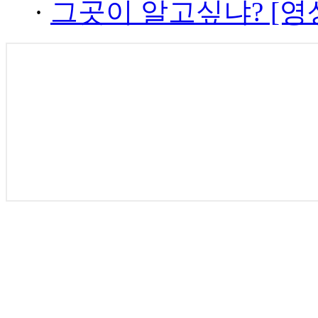
·
그곳이 알고싶냐? [영