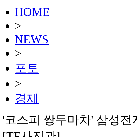
HOME
>
NEWS
>
포토
>
경제
'코스피 쌍두마차' 삼성전
[TF사진관]