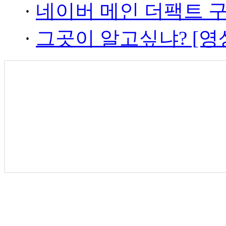
·
네이버 메인 더팩트 
·
그곳이 알고싶냐? [영