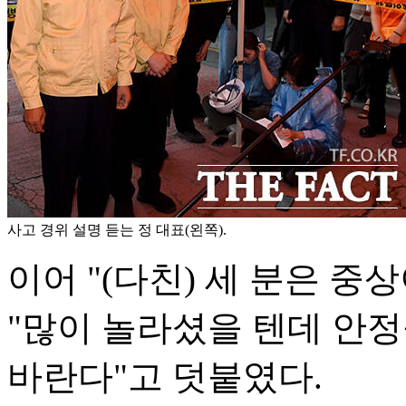
사고 경위 설명 듣는 정 대표(왼쪽).
이어 "(다친) 세 분은 
"많이 놀라셨을 텐데 안
바란다"고 덧붙였다.