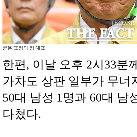
굳은 표정의 정 대표.
한편, 이날 오후 2시33분
가차도 상판 일부가 무너지
50대 남성 1명과 60대 남
다쳤다.