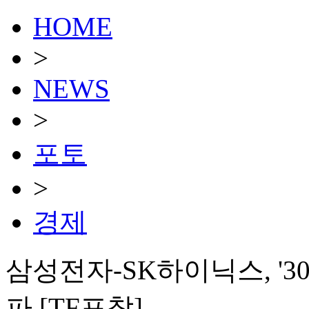
HOME
>
NEWS
>
포토
>
경제
삼성전자-SK하이닉스, '3
파 [TF포착]