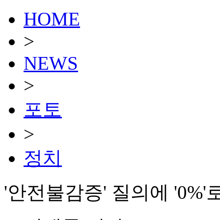
HOME
>
NEWS
>
포토
>
정치
'안전불감증' 질의에 '0%'