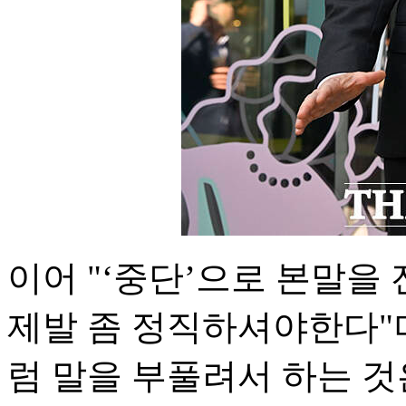
이어 "‘중단’으로 본말을
제발 좀 정직하셔야한다"며
럼 말을 부풀려서 하는 것