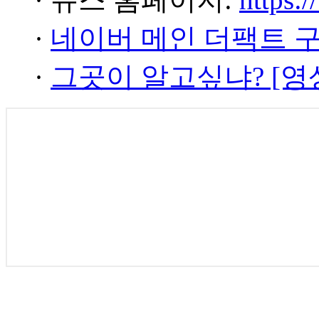
·
네이버 메인 더팩트 
·
그곳이 알고싶냐? [영