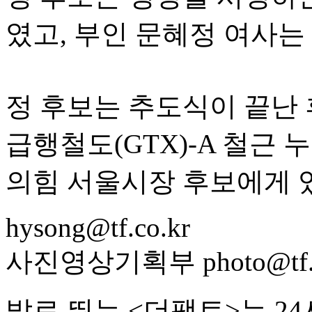
였고, 부인 문혜정 여사는
정 후보는 추도식이 끝난
급행철도(GTX)-A 철근
의힘 서울시장 후보에게 
hysong@tf.co.kr
사진영상기획부 photo@tf.c
발로 뛰는 <더팩트>는 2