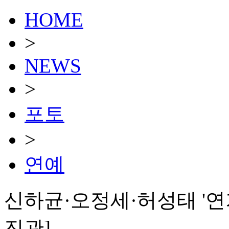
HOME
>
NEWS
>
포토
>
연예
신하균·오정세·허성태 '연기
진관]