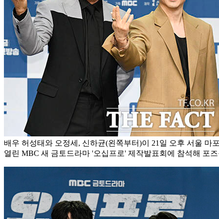
배우 허성태와 오정세, 신하균(왼쪽부터)이 21일 오후 서울 
열린 MBC 새 금토드라마 '오십프로' 제작발표회에 참석해 포즈