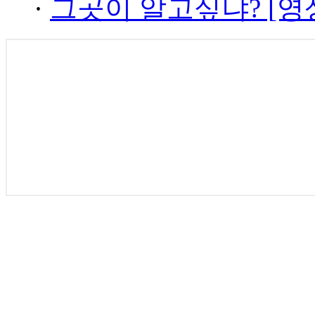
·
그곳이 알고싶냐? [영