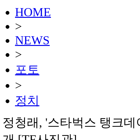
HOME
>
NEWS
>
포토
>
정치
정청래, '스타벅스 탱크데이' 
개 [TF사진관]