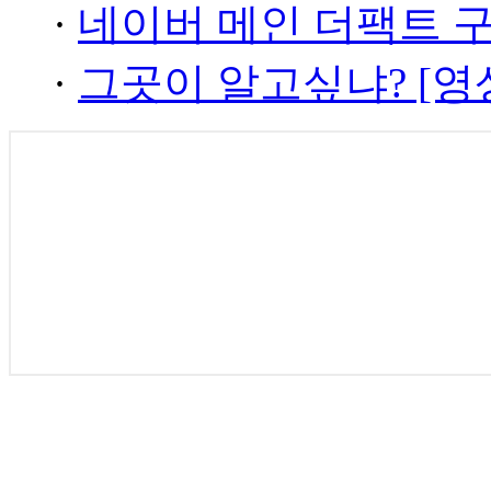
·
네이버 메인 더팩트 
·
그곳이 알고싶냐? [영