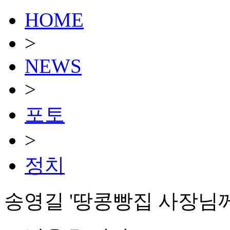
HOME
>
NEWS
>
포토
>
정치
송영길 '땅콩빵집 사장님께