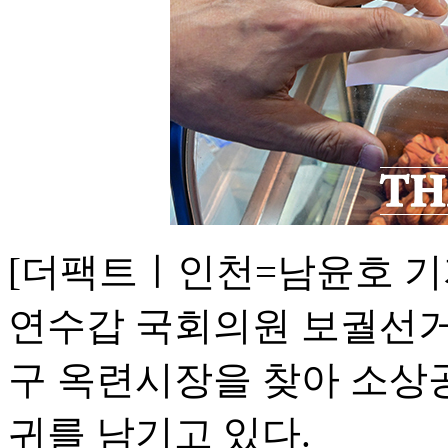
[더팩트ㅣ인천=남윤호 기
연수갑 국회의원 보궐선거 
구 옥련시장을 찾아 소상
귀를 남기고 있다.