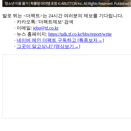
발로 뛰는 <더팩트>는 24시간 여러분의 제보를 기다립니다.
· 카카오톡: '더팩트제보' 검색
· 이메일:
jebo@tf.co.kr
· 뉴스 홈페이지:
https://talk.tf.co.kr/bbs/report/write
·
네이버 메인 더팩트 구독하고 [특종보자→]
·
그곳이 알고싶냐? [영상보기→]