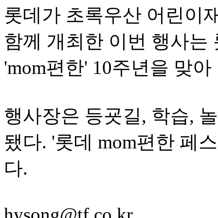
롯데가 초록우산 어린이
함께 개최한 이번 행사는
'mom편한' 10주년을 맞아
행사장은 등굣길, 학습, 놀
됐다. '롯데 mom편한 페
다.
hysong@tf.co.kr