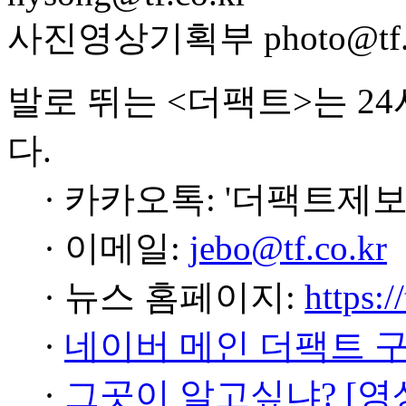
사진영상기획부 photo@tf.c
발로 뛰는 <더팩트>는 2
다.
· 카카오톡: '더팩트제보
· 이메일:
jebo@tf.co.kr
· 뉴스 홈페이지:
https:/
·
네이버 메인 더팩트 
·
그곳이 알고싶냐? [영