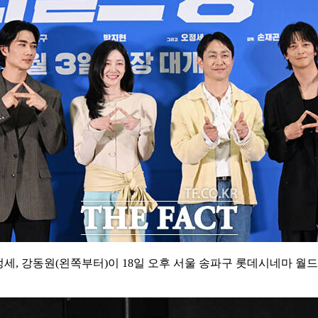
정세, 강동원(왼쪽부터)이 18일 오후 서울 송파구 롯데시네마 월