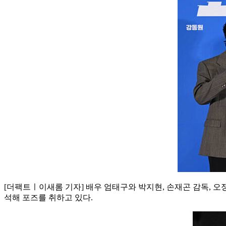
[더팩트ㅣ이새롬 기자] 배우 엄태구와 박지현, 손재곤 감독, 오
석해 포즈를 취하고 있다.