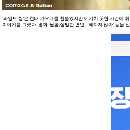
'와일드 씽'은 한때 가요계를 휩쓸었지만 예기치 못한 사건에 
이야기를 그렸다. 영화 '달콤,살벌한 연인', '해치지 않아' 등