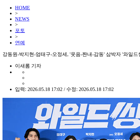
HOME
>
NEWS
>
포토
>
연예
강동원-박지현-엄태구-오정세, '웃음-짠내-감동' 삼박자 '와일드씽
이새롬 기자
입력: 2026.05.18 17:02 / 수정: 2026.05.18 17:02