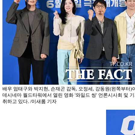
배우 엄태구와 박지현, 손재곤 감독, 오정세, 강동원(왼쪽부터)이
데시네마 월드타워에서 열린 영화 '와일드 씽' 언론시사회 및
취하고 있다. /이새롬 기자