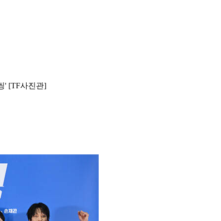
' [TF사진관]