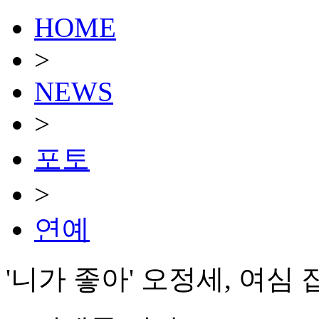
HOME
>
NEWS
>
포토
>
연예
'니가 좋아' 오정세, 여심 