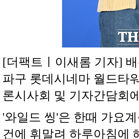
[더팩트ㅣ이새롬 기자] 배
파구 롯데시네마 월드타워에
론시사회 및 기자간담회에
'와일드 씽'은 한때 가요
건에 휘말려 하루아침에 해