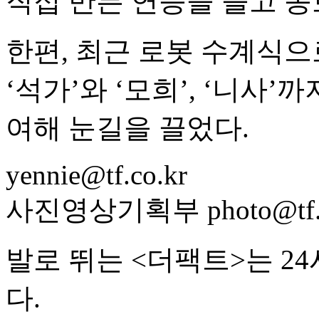
직접 만든 연등을 들고 종
한편, 최근 로봇 수계식으
‘석가’와 ‘모희’, ‘니사’
여해 눈길을 끌었다.
yennie@tf.co.kr
사진영상기획부 photo@tf.c
발로 뛰는 <더팩트>는 2
다.