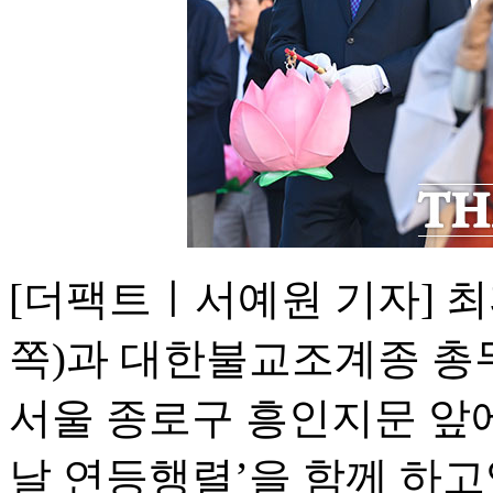
[더팩트ㅣ서예원 기자] 
쪽)과 대한불교조계종 총
서울 종로구 흥인지문 앞에
날 연등행렬’을 함께 하고