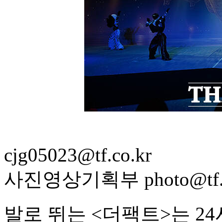
cjg05023@tf.co.kr
사진영상기획부 photo@tf.c
발로 뛰는 <더팩트>는 2