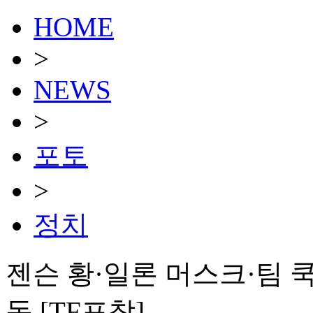
HOME
>
NEWS
>
포토
>
정치
젠슨 황·일론 머스크·팀 
동 [TF포착]