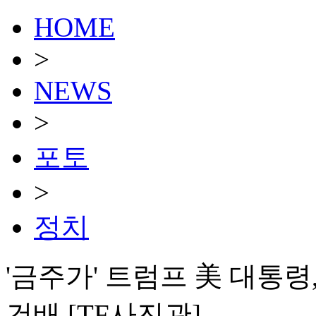
HOME
>
NEWS
>
포토
>
정치
'금주가' 트럼프 美 대통령
건배 [TF사진관]