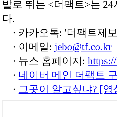
발로 뛰는 <더팩트>는 2
다.
· 카카오톡: '더팩트제보
· 이메일:
jebo@tf.co.kr
· 뉴스 홈페이지:
https:/
·
네이버 메인 더팩트 
·
그곳이 알고싶냐? [영