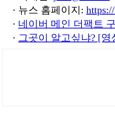
· 뉴스 홈페이지:
https:/
·
네이버 메인 더팩트 
·
그곳이 알고싶냐? [영