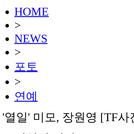
HOME
>
NEWS
>
포토
>
연예
'열일' 미모, 장원영 [TF사