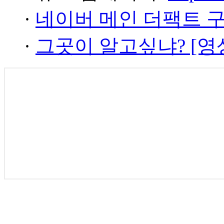
·
네이버 메인 더팩트 
·
그곳이 알고싶냐? [영