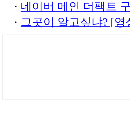
·
네이버 메인 더팩트 
·
그곳이 알고싶냐? [영