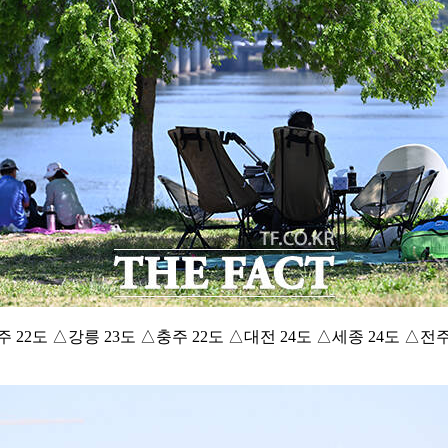
22도 △강릉 23도 △충주 22도 △대전 24도 △세종 24도 △전주