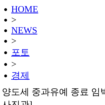
HOME
>
NEWS
>
포토
>
경제
양도세 중과유예 종료 임박..
사진관]