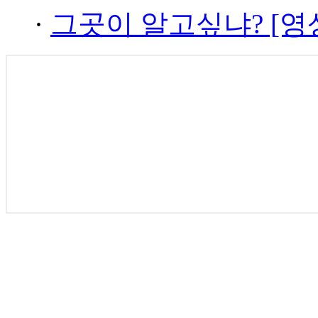
·
그곳이 알고싶냐? [영