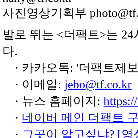
사진영상기획부 photo@tf.c
발로 뛰는 <더팩트>는 2
다.
· 카카오톡: '더팩트제보
· 이메일:
jebo@tf.co.kr
· 뉴스 홈페이지:
https:/
·
네이버 메인 더팩트 
·
그곳이 알고싶냐? [영