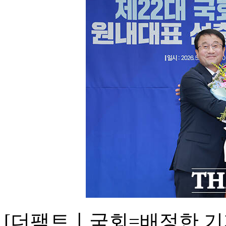
[더팩트ㅣ국회=배정한 기