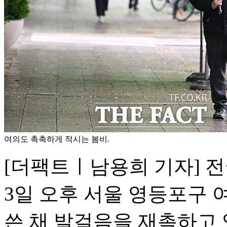
여의도 촉촉하게 적시는 봄비.
[더팩트ㅣ남용희 기자] 
3일 오후 서울 영등포구
쓴 채 발걸음을 재촉하고 