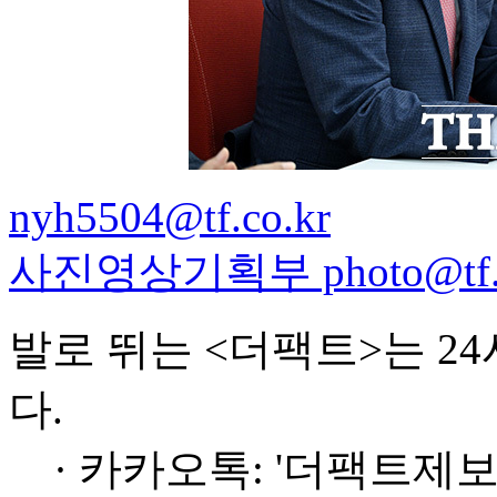
nyh5504@tf.co.kr
사진영상기획부 photo@tf.c
발로 뛰는 <더팩트>는 2
다.
· 카카오톡: '더팩트제보