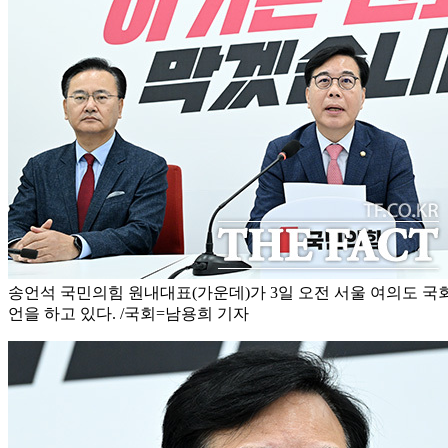
송언석 국민의힘 원내대표(가운데)가 3일 오전 서울 여의도 국
언을 하고 있다. /국회=남용희 기자