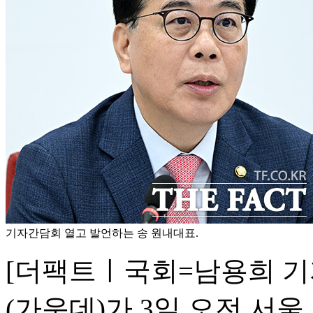
기자간담회 열고 발언하는 송 원내대표.
[더팩트ㅣ국회=남용희 기
(가운데)가 3일 오전 서