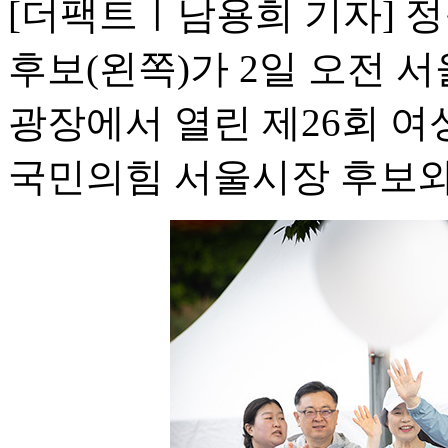
[더팩트ㅣ남용희 기자] 
후보(왼쪽)가 2일 오전 
광장에서 열린 제26회 
국민의힘 서울시장 후보와