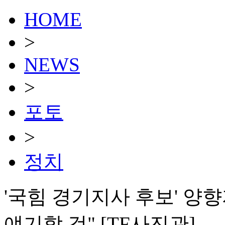
HOME
>
NEWS
>
포토
>
정치
'국힘 경기지사 후보' 양
얘기할 것" [TF사진관]