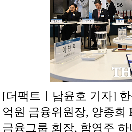
[더팩트ㅣ남윤호 기자] 
억원 금융위원장, 양종희 
금융그룹 회장, 함영주 하