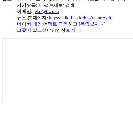
· 카카오톡: '더팩트제보' 검색
· 이메일:
jebo@tf.co.kr
· 뉴스 홈페이지:
https://talk.tf.co.kr/bbs/report/write
·
네이버 메인 더팩트 구독하고 [특종보자→]
·
그곳이 알고싶냐? [영상보기→]