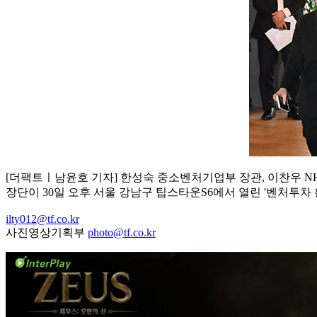
[더팩트ㅣ남윤호 기자] 한성숙 중소벤처기업부 장관, 이찬우 N
장단이 30일 오후 서울 강남구 팁스타운S6에서 열린 '벤처투차
ilty012@tf.co.kr
사진영상기획부
photo@tf.co.kr