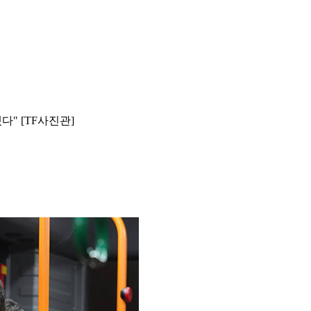
" [TF사진관]