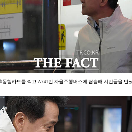
후동행카드를 찍고 A741번 자율주행버스에 탑승해 시민들을 만났