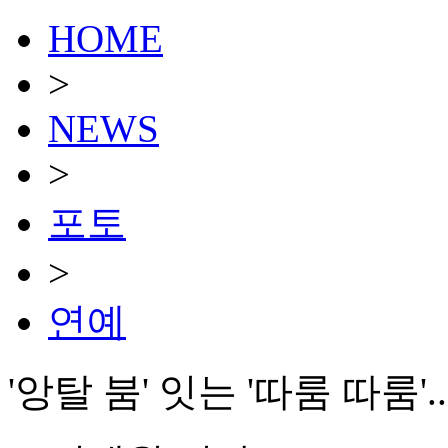
HOME
>
NEWS
>
포토
>
연예
'앙탈 붐' 잇는 '따룸 따룸'