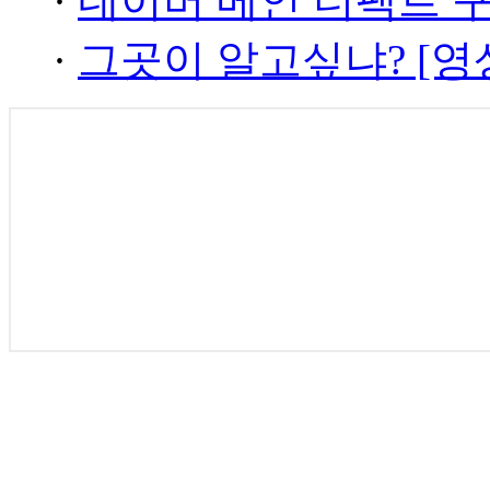
·
네이버 메인 더팩트 
·
그곳이 알고싶냐? [영