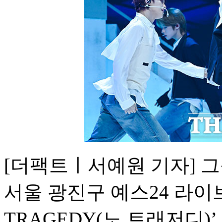
[더팩트ㅣ서예원 기자] 그룹
서울 광진구 예스24 라이브
TRAGEDY(노 트래저디)