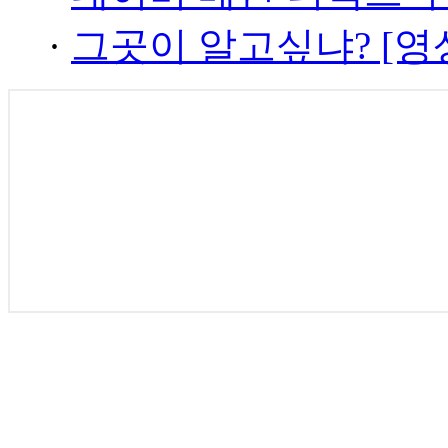
·
그곳이 알고싶냐? [영