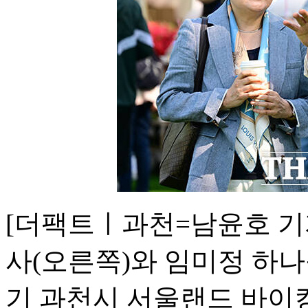
[더팩트ㅣ과천=남윤호 기
사(오른쪽)와 임미정 하나
기 과천시 서울랜드 바이