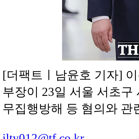
[더팩트ㅣ남윤호 기자] 
부장이 23일 서울 서초
무집행방해 등 혐의와 관
ilty012@tf.co.kr