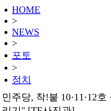
HOME
>
NEWS
>
포토
>
정치
민주당, 착!붙 10·11·12
리기" [TF사진관]