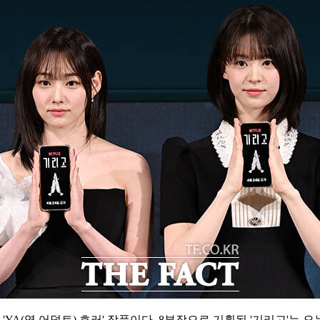
(영 어덜트) 호러' 작품이다. 8부작으로 기획된 '기리고'는 오는