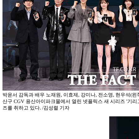
박윤서 감독과 배우 노재원, 이효제, 강미나, 전소영, 현우석(왼쪽
산구 CGV 용산아이파크몰에서 열린 넷플릭스 새 시리즈 '기리
즈를 취하고 있다. /김성렬 기자