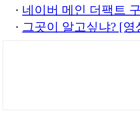
·
네이버 메인 더팩트 
·
그곳이 알고싶냐? [영