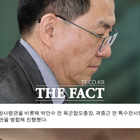
방사령관을 비롯해 박안수 전 육군참모총장, 곽종근 전 특수전사령
판을 병합해 진행했다.