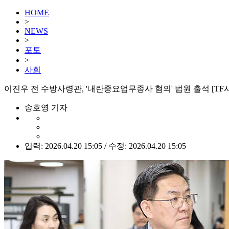
HOME
>
NEWS
>
포토
>
사회
이진우 전 수방사령관, '내란중요업무종사 혐의' 법원 출석 [TF
송호영 기자
입력: 2026.04.20 15:05 / 수정: 2026.04.20 15:05