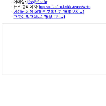
· 이메일:
jebo@tf.co.kr
· 뉴스 홈페이지:
https://talk.tf.co.kr/bbs/report/write
·
네이버 메인 더팩트 구독하고 [특종보자→]
·
그곳이 알고싶냐? [영상보기→]