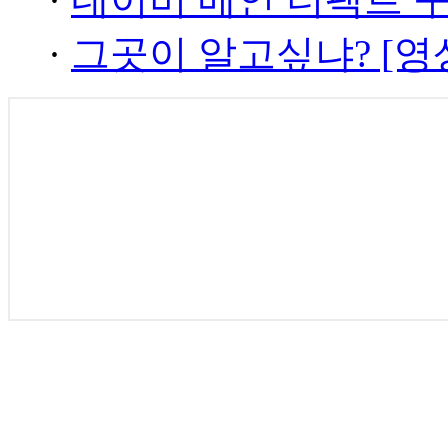
·
그곳이 알고싶냐? [영